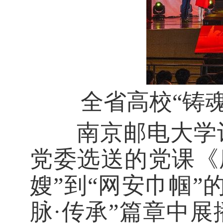
全省高校“铸
南京邮电大学
党委选送的党课《
嫂”到“网安巾帼
脉·传承”篇章中